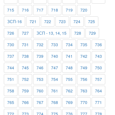
715
716
717
718
719
720
ЗСП-16
721
722
723
724
725
726
727
ЗСП - 13, 14, 15
728
729
730
731
732
733
734
735
736
737
738
739
740
741
742
743
744
745
746
747
748
749
750
751
752
753
754
755
756
757
758
759
760
761
762
763
764
765
766
767
768
769
770
771
772
773
774
775
776
777
778