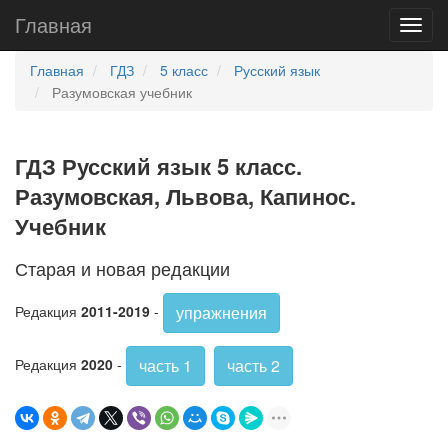
Главная
Главная
ГДЗ
5 класс
Русский язык
Разумовская учебник
ГДЗ Русский язык 5 класс.
Разумовская, Львова, Капинос.
Учебник
Старая и новая редакции
упражнения
Редакция
2011-2019
-
часть 1
часть 2
Редакция
2020
-