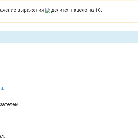
ачение выражения
делится нацело на 16.
ли
.
зателем.
л.