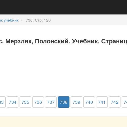
к учебник
738. Стр. 126
с. Мерзляк, Полонский. Учебник. Страниц
33
734
735
736
737
738
739
740
741
742
7