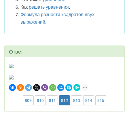
Как
решать уравнения
.
Формула разности квадратов двух
выражений
.
Ответ
809
810
811
812
813
814
815