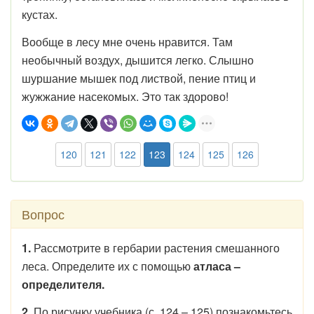
кустах.
Вообще в лесу мне очень нравится. Там
необычный воздух, дышится легко. Слышно
шуршание мышек под листвой, пение птиц и
жужжание насекомых. Это так здорово!
120
121
122
123
124
125
126
Вопрос
1.
Рассмотрите в гербарии растения смешанного
леса. Определите их с помощью
атласа –
определителя.
2.
По рисунку учебника (с. 124 – 125) познакомьтесь