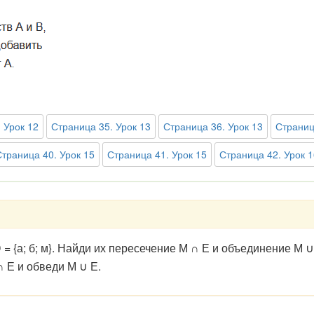
 Урок 12
Страница 35. Урок 13
Страница 36. Урок 13
Страниц
Страница 40. Урок 15
Страница 41. Урок 15
Страница 42. Урок 1
, D = {а; б; м}. Найди их пересечение М
∩
Е и объединение М
∪
∩
Е и обведи М
∪
Е.