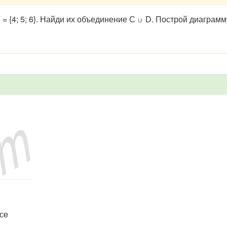
, D = {4; 5; 6}. Найди их объединение С
D. Построй диаграмму