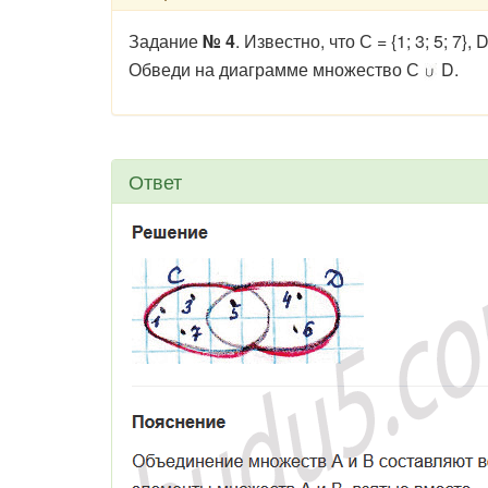
Задание
№ 4
. Известно, что С = {1; 3; 5; 7}
Обведи на диаграмме множество С
D.
Ответ