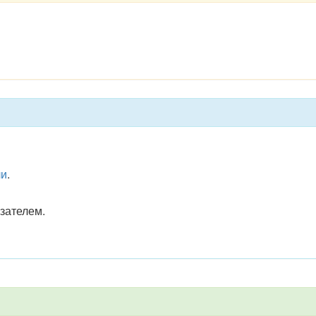
ли
.
зателем.