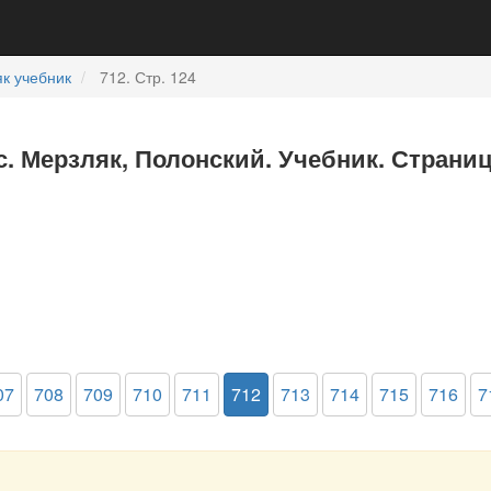
к учебник
712. Стр. 124
с. Мерзляк, Полонский. Учебник. Страниц
07
708
709
710
711
712
713
714
715
716
7