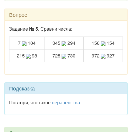
Вопрос
Задание
№ 5
. Сравни числа:
7
104
345
294
156
154
215
98
728
730
972
927
Подсказка
Повтори, что такое
неравенства
.