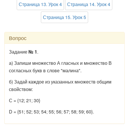
Страница 13. Урок 4
Страница 14. Урок 4
Страница 15. Урок 5
Вопрос
Задание
№ 1
.
а) Запиши множество А гласных и множество В
согласных букв в слове "малина".
б) Задай каждое из указанных множеств общим
свойством:
С = {12; 21; 30}
D = {51; 52; 53; 54; 55; 56; 57; 58; 59; 60}.