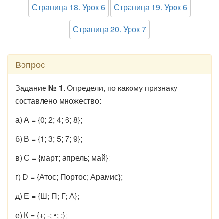
Страница 18. Урок 6
Страница 19. Урок 6
Страница 20. Урок 7
Вопрос
Задание
№ 1
. Определи, по какому признаку
составлено множество:
а) А = {0; 2; 4; 6; 8};
б) В = {1; 3; 5; 7; 9};
в) С = {март; апрель; май};
г) D = {Атос; Портос; Арамис};
д) Е = {Ш; П; Г; А};
е) К = {+; -; •; :};