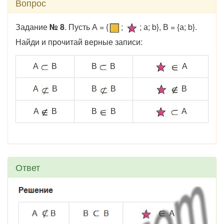
Вопрос
Задание
№ 8
. Пусть А = {
;
; а; b}, В = {а; b}.
Найди и прочитай верные записи:
А
В
В
В
А
А
В
В
В
В
А
В
В
В
А
Ответ