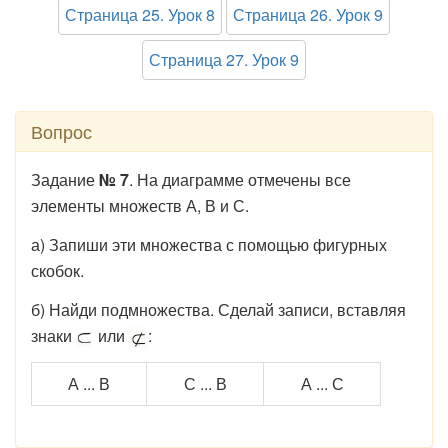
Страница 25. Урок 8
Страница 26. Урок 9
Страница 27. Урок 9
Вопрос
Задание
№ 7
. На диаграмме отмечены все
элементы множеств А, В и С.
а) Запиши эти множества с помощью фигурных
скобок.
б) Найди подмножества. Сделай записи, вставляя
знаки
или
:
А ... В
С ... В
А ... С