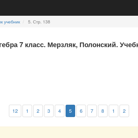
к учебник
5. Стр. 138
гебра 7 класс. Мерзляк, Полонский. Учеб
12
1
2
3
4
5
6
7
8
1
2