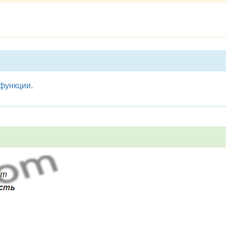
 функции
.